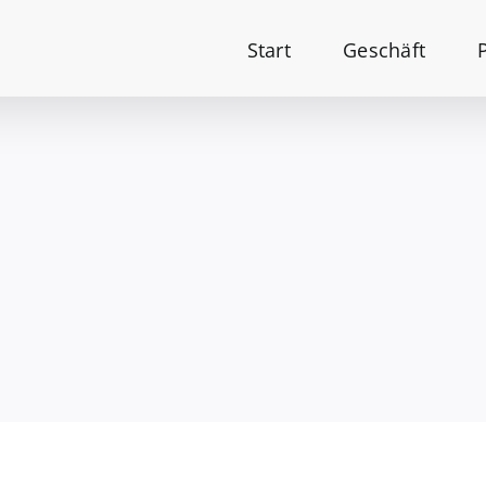
Start
Geschäft